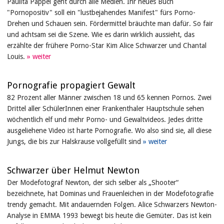
Paulita Pappel geht durch alle Medien. Ihr neues Buch
"Pornopositiv" soll ein "lustbejahendes Manifest" fürs Porno-
Drehen und Schauen sein. Fördermittel bräuchte man dafür. So fair
und achtsam sei die Szene. Wie es darin wirklich aussieht, das
erzählte der frühere Porno-Star Kim Alice Schwarzer und Chantal
Louis.
Pornografie propagiert Gewalt
82 Prozent aller Männer zwischen 18 und 65 kennen Pornos. Zwei
Drittel aller SchülerInnen einer Frankenthaler Hauptschule sehen
wöchentlich elf und mehr Porno- und Gewaltvideos. Jedes dritte
ausgeliehene Video ist harte Pornografie. Wo also sind sie, all diese
Jungs, die bis zur Halskrause vollgefüllt sind
Schwarzer über Helmut Newton
Der Modefotograf Newton, der sich selber als „Shooter“
bezeichnete, hat Dominas und Frauenleichen in der Modefotografie
trendy gemacht. Mit andauernden Folgen. Alice Schwarzers Newton-
Analyse in EMMA 1993 bewegt bis heute die Gemüter. Das ist kein