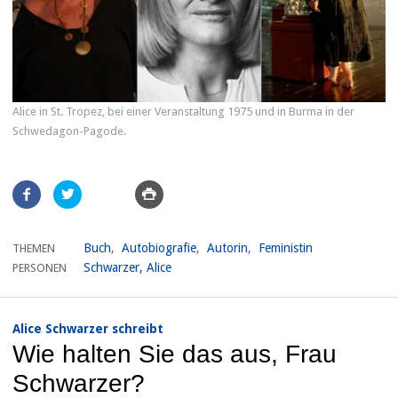
Alice in St. Tropez, bei einer Veranstaltung 1975 und in Burma in der
Schwedagon-Pagode.
Artikel
teilen
Buch
Autobiografie
Autorin
Feministin
THEMEN
Schwarzer, Alice
PERSONEN
Alice Schwarzer schreibt
Wie halten Sie das aus, Frau
Schwarzer?