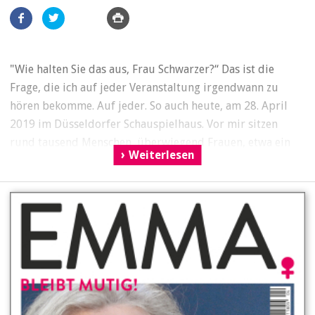
Artikel
teilen
"Wie halten Sie das aus, Frau Schwarzer?“ Das ist die
Frage, die ich auf jeder Veranstaltung irgendwann zu
hören bekomme. Auf jeder. So auch heute, am 28. April
2019 im Düsseldorfer Schauspielhaus. Vor mir sitzen
rund tausend Menschen, überwiegend Frauen, etwa ein
Weiterlesen
Viertel Männer. Viele von ihnen, auch die Männer, werden
nachher noch zum Signiertisch kommen, mich anstrahlen
und Handyfotos mit mir machen. Aber jetzt sitzen sie da
in dem halbdunklen Raum und halten die Luft an. Was
sagt sie jetzt?