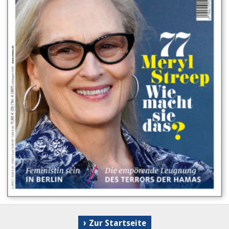
Schwarzers "Lebenswerk" (KiWi)
Ich habe inzwischen eine gewisse Routine, aber dennoch
gibt diese Frage mir jedes Mal einen Stich ins Herz. Ja, wie
halte ich es eigentlich aus? Ganz ehrlich, manchmal weiß
ich es selber nicht. Denn schließlich geht das so seit 45
Jahren. Seit ich durch mein Streitgespräch mit Esther Vilar
am 6. Februar 1975 eine öffentliche Person wurde.
Schlimmer: eine öffentliche Feministin. Noch schlimmer:
die Feministin Nr. 1. Die, die für alles verantwortlich ist.
Dafür, dass eine Amerikanerin namens Lorena Bobbitt
Zur Startseite