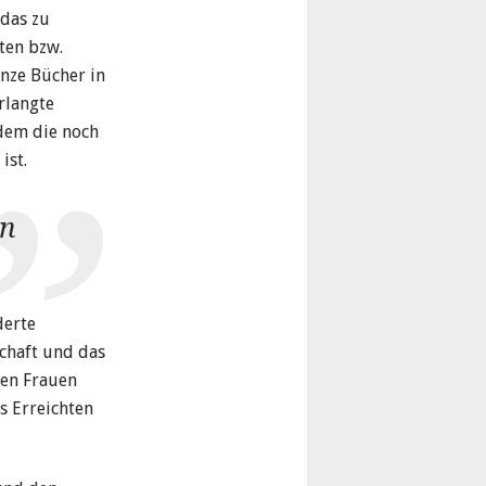
 das zu
ten bzw.
anze Bücher in
rlangte
 dem die noch
ist.
en
derte
schaft und das
gen Frauen
s Erreichten