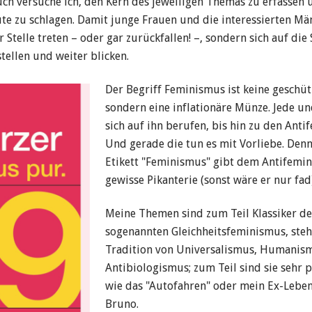
ch versuche ich, den Kern des jeweiligen Themas zu erfassen
te zu schlagen. Damit junge Frauen und die interessierten Mä
 Stelle treten – oder gar zurückfallen! –, sondern sich auf die
tellen und weiter blicken.
Der Begriff Feminismus ist keine geschüt
sondern eine inflationäre Münze. Jede un
sich auf ihn berufen, bis hin zu den Anti
Und gerade die tun es mit Vorliebe. Denn
Etikett "Feminismus" gibt dem Antifemi
gewisse Pikan­terie (sonst wäre er nur fad
Meine Themen sind zum Teil Klassiker de
sogenannten Gleichheitsfeminismus, steh
Tradition von Universalismus, Humanis­
Antibiologismus; zum Teil sind sie sehr p
wie das "Autofahren" oder mein Ex-Lebe
Bruno.