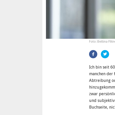
Foto: Bettina Flitn
Artikel
teilen
Ich bin seit 6
manchen der f
Abtreibung od
hinzugekommen
zwar persönli
und subjektive
Buchseite, ni