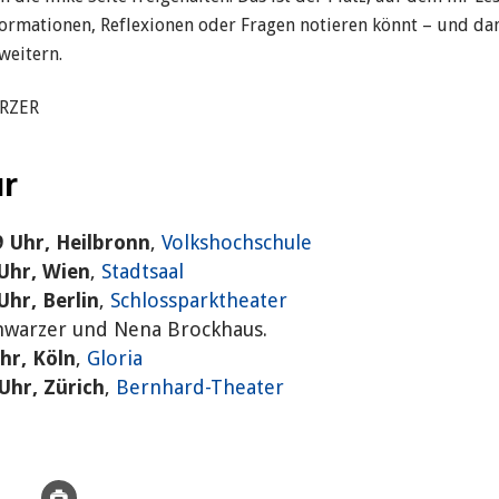
formationen, Reflexionen oder Fragen notieren könnt – und d
weitern.
RZER
ur
9 Uhr, Heilbronn
,
Volkshochschule
 Uhr, Wien
,
Stadtsaal
Uhr, Berlin
,
Schlossparktheater
chwarzer und Nena Brockhaus.
Uhr, Köln
,
Gloria
 Uhr, Zürich
,
Bernhard-Theater