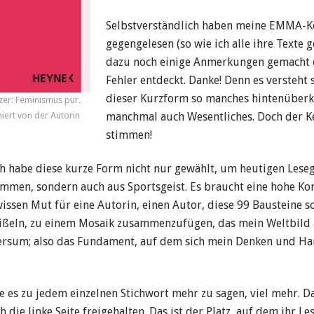
Selbstverständlich haben meine EMMA-K
gegengelesen (so wie ich alle ihre Texte 
dazu noch einige Anmerkungen gemacht 
Fehler entdeckt. Danke! Denn es versteht s
dieser Kurzform so manches hintenüberk
zer: Feminismus pur.
iert von der Autorin
manchmal auch Wesentliches. Doch der 
stimmen!
Ich habe diese kurze Form nicht nur gewählt, um heutigen Les
men, sondern auch aus Sportsgeist. Es braucht eine hohe Ko
issen Mut für eine Autorin, einen Autor, diese 99 Bausteine 
ißeln, zu einem Mosaik zusammenzufügen, das mein Weltbild 
ersum; also das Fundament, auf dem sich mein Denken und H
e es zu jedem einzelnen Stichwort mehr zu sagen, viel mehr. D
 die linke Seite freigehalten. Das ist der Platz, auf dem ihr L