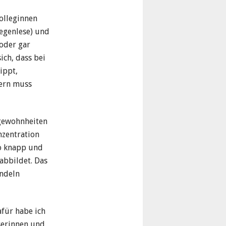
olleginnen
gegenlese) und
oder gar
ich, dass bei
ippt,
Kern muss
egewohnheiten
nzentration
so knapp und
abbildet. Das
andeln
afür habe ich
eserinnen und