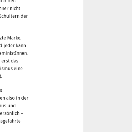
 und den
nner nicht
 Schultern der
zte Marke,
d jeder kann
feministInnen.
 erst das
nismus eine
).
s
en also in der
mus und
ersönlich –
nsgefährte