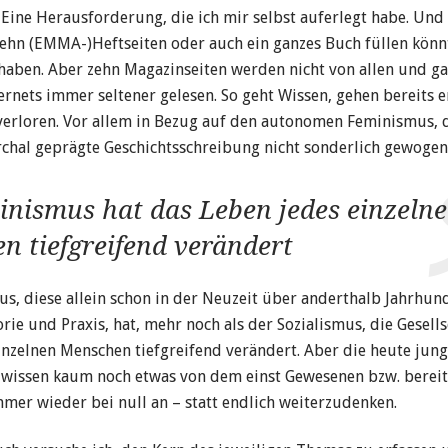
 Eine Herausforderung, die ich mir selbst auferlegt habe. Und
ehn (EMMA-)Heftseiten oder auch ein ganzes Buch füllen könn
 haben. Aber zehn Magazinseiten werden nicht von allen und g
ternets immer seltener gelesen. So geht Wissen, gehen bereits e
verloren. Vor allem in Bezug auf den autonomen Feminis­mus,
chal geprägte Geschichtsschreibung nicht sonderlich gewogen 
inismus hat das Leben jedes einzeln
n tiefgreifend verändert
s, diese allein schon in der Neuzeit über anderthalb Jahrhun
rie und Praxis, hat, mehr noch als der Sozialismus, die Gesell
inzelnen Menschen tiefgreifend verändert. Aber die heute jun
wissen kaum noch etwas von dem einst Gewesenen bzw. bereit
mer wieder bei null an – statt endlich weiterzudenken.