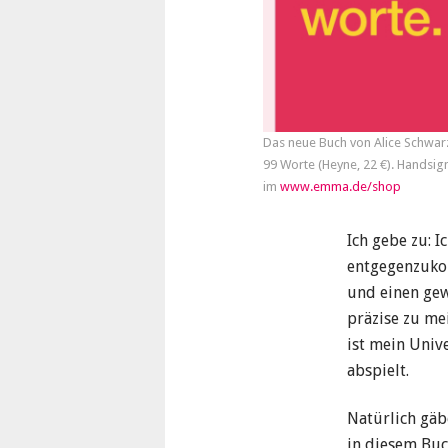
Das neue Buch von Alice Schwar
99 Worte (Heyne, 22 €). Handsign
im
www.emma.de/shop
Ich gebe zu: 
entgegenzukom
und einen gew
präzise zu me
ist mein Univ
abspielt.
Natürlich gäb
in diesem Buch